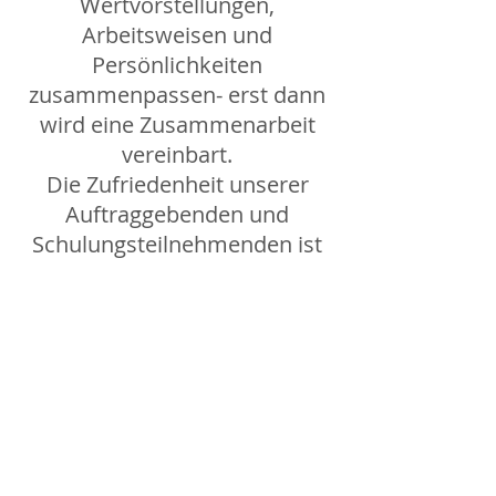
Wertvorstellungen,
Arbeitsweisen und
Persönlichkeiten
zusammenpassen- erst dann
wird eine Zusammenarbeit
vereinbart.
Die Zufriedenheit unserer
Auftraggebenden und
Schulungsteilnehmenden ist
unser Maßstab. Dies erfordert
individuelle, auf die
Bedürfnisse des jeweiligen
Kunden zugeschnittene
Beratungsleistungen und
Schulungsangebote.
Ihr Erfolg ist unser Erfolg.