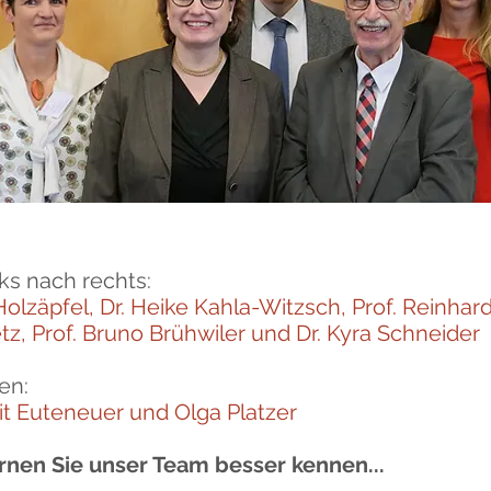
ks nach rechts:
Holzäpfel,
Dr. Heike Kahla-Witzsch
,
Prof. Reinhar
tz
,
Prof. Bruno Brühwiler
und
Dr. Kyra Schneider
en:
git Euteneuer
und
Olga Platzer
ernen Sie unser Team besser kennen...